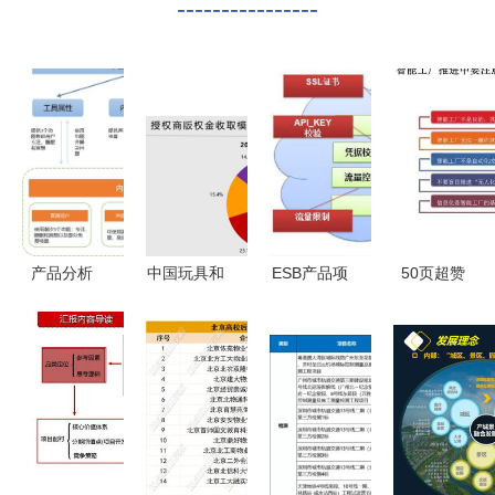
----------------
产品分析
中国玩具和
ESB产品项
50页超赞
潮汐 冥想
婴童用品行
目实践经验
PPT 智能
与睡眠的现
业白皮书
以项目策划
工厂顶层设
状及未来趋
增长机会与
与公关服务
计与整体规
势
未来趋势及
为驱动的成
划——项目
公关传播策
功实施
策划与公关
略
服务全攻略