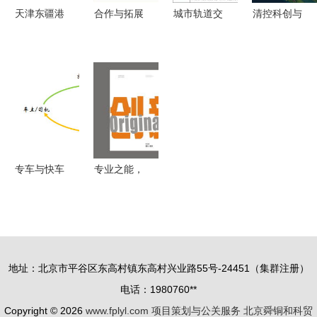
天津东疆港
合作与拓展
城市轨道交
清控科创与
住宅项目前
热 2024年7
通PPP设计
苏州太湖国
期策划定位
月物业服务
服务项目2
家度假区
148页全案
发展报告
月中标数据
构建“顶层
解析
——项目策
汇总 含65
规划+运营
划与公关服
个项目详解
服务+项目
务
及项目策划
策划”一体
与公关服务
化合作新模
专车与快车
专业之能，
分析
式
如何规避法
智慧之舵 |
律风险 项
项目策划与
目策划与公
公关服务全
关服务指南
景
地址：北京市平谷区东高村镇东高村兴业路55号-24451（集群注册）
电话：1980760**
Copyright © 2026
www.fplyl.com
项目策划与公关服务
北京舜铜和科贸