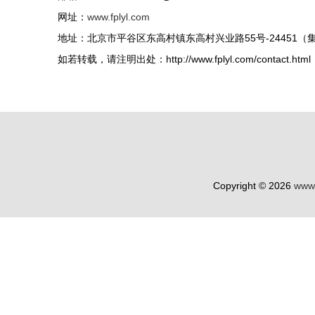
网址：
www.fplyl.com
地址：北京市平谷区东高村镇东高村兴业路55号-24451（
如若转载，请注明出处：http://www.fplyl.com/contact.html
Copyright © 2026
www.