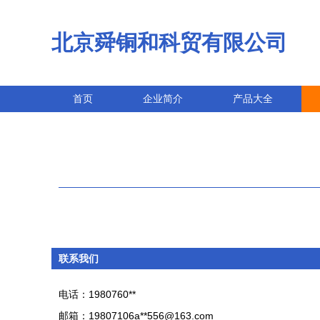
北京舜铜和科贸有限公司
首页
企业简介
产品大全
联系我们
电话：1980760**
邮箱：19807106a**
556@163.com