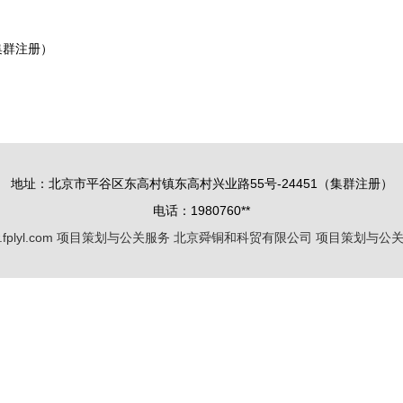
集群注册）
地址：北京市平谷区东高村镇东高村兴业路55号-24451（集群注册）
电话：1980760**
fplyl.com
项目策划与公关服务
北京舜铜和科贸有限公司
项目策划与公