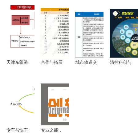
潮汐 冥想
婴童用品行
目实践经验
PPT 智能
与睡眠的现
业白皮书
以项目策划
工厂顶层设
状及未来趋
增长机会与
与公关服务
计与整体规
势
未来趋势及
为驱动的成
划——项目
公关传播策
功实施
策划与公关
略
服务全攻略
天津东疆港
合作与拓展
城市轨道交
清控科创与
住宅项目前
热 2024年7
通PPP设计
苏州太湖国
期策划定位
月物业服务
服务项目2
家度假区
148页全案
发展报告
月中标数据
构建“顶层
解析
——项目策
汇总 含65
规划+运营
划与公关服
个项目详解
服务+项目
务
及项目策划
策划”一体
与公关服务
化合作新模
专车与快车
专业之能，
分析
式