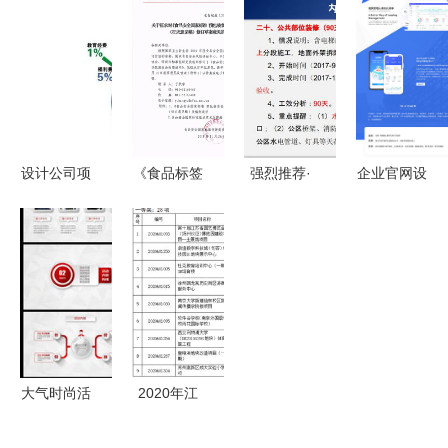
机遇与挑战
雅院士谈位
青年志愿者
营销策划公
——中国有
置关联的多
服务管理系
关服务方案
色金属学会
网数据叠加
统设计与实
概述
专家服务团
协议与智能
现 从项目
助力行业创
服务技术
策划到公关
新
——项目策
服务的全链
设计公司项
《食品标签
强烈推荐·
企业官网设
划与公关服
路解析
目人工成本
通则》GB
慢慢看的项
计复盘项目
务的创新思
管理 破局
7718变革
目策划 细
从项目策划
考
升级的策略
从监管到消
节成就卓越
到公关服务
与实践
费者决策的
的公关服务
的全面优化
再平衡——
以征求意见
稿对照表视
大气时尚活
2020年江
角解析项目
动策划营销
苏省城乡建
策划与公关