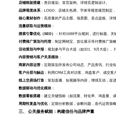
店铺框架搭建
：类目规划、首页架构、详情页逻辑设计。
品牌视觉体系
：LOGO、店铺主色调、字体等视觉规范制定
核心素材创作
：高质量的产品主图、场景图、卖点提炼、详
流量获取与运营模块
：
搜索引擎优化（SEO）
：针对1688平台规则，进行标题、
付费推广策划与托管
：制定网销宝、首位展示等付费推广策
活动策划与申报
：规划参与平台大促（如321、9月大促）
内容营销与客户关系模块
：
商家内容运营
：定期策划并发布公司动态、产品资讯、行业
客户分层与触达
：利用CRM工具对访客、询盘客户、成交客
线上交易场打造
：策划直播、短视频等内容，增强互动，促
数据驱动与优化模块
：
数据看板搭建
：建立关键指标（如流量、转化率、询盘量、
周期性复盘与优化
：定期分析数据，诊断问题，迭代运营策
三、 公关服务赋能：构建信任与品牌声量