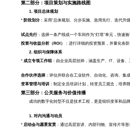
第二部分：项目策划与实施路线图
1. 项目总体规划
*
阶段划分
：采用“总体规划、分步实施、急用先行、迭代升
试点先行
：选择一条产线或一个车间作为“灯塔”单元，快速
投资与收益分析（ROI）
：进行详细的投资预算，并量化各阶
2. 组织与保障体系
*
成立专项工作组
：由企业高层挂帅，涵盖生产、IT、设备
合作伙伴选择
：评估并联合在工业软件、自动化、咨询、集
变革管理与培训
：制定全员培训计划，转变员工观念，培养
第三部分：公关服务与价值传播
成功的数字化转型不仅是技术工程，更是组织变革和品
1. 对内沟通与动员
*
启动会与愿景宣贯
：通过高层宣讲、内部刊物、宣传片等形