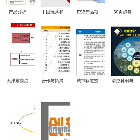
产品分析
中国玩具和
ESB产品项
50页超赞
潮汐 冥想
婴童用品行
目实践经验
PPT 智能
与睡眠的现
业白皮书
以项目策划
工厂顶层设
状及未来趋
增长机会与
与公关服务
计与整体规
势
未来趋势及
为驱动的成
划——项目
公关传播策
功实施
策划与公关
略
服务全攻略
天津东疆港
合作与拓展
城市轨道交
清控科创与
住宅项目前
热 2024年7
通PPP设计
苏州太湖国
期策划定位
月物业服务
服务项目2
家度假区
148页全案
发展报告
月中标数据
构建“顶层
解析
——项目策
汇总 含65
规划+运营
划与公关服
个项目详解
服务+项目
务
及项目策划
策划”一体